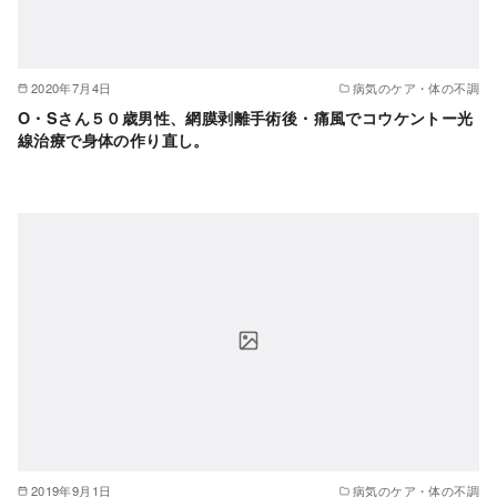
2020年7月4日
病気のケア・体の不調
O・Sさん５０歳男性、網膜剥離手術後・痛風でコウケントー光
線治療で身体の作り直し。
2019年9月1日
病気のケア・体の不調