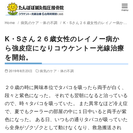
Home
病気のケア・体の不調
K・Sさん２６歳女性のレイノー病から強皮症になりコウケントー光線治療を開始。
K・Sさん２６歳女性のレイノー病か
ら強皮症になりコウケントー光線治療
を開始。
2019年8月23日
病気のケア・体の不調
２０歳の時に興味本位でタバコを吸ったら両手が白く、
段々と紫色になった。 それでも翌朝になると治っている
ので、時々タバコを吸っていた。 また異常なほど冷え症
で、夏でもクーラーの部屋の中に１日中いると両手が紫
色になった。 ある日、いつもの通りタバコが吸っていた
ら全身がゾクゾクとして動けなくなり、救急搬送され