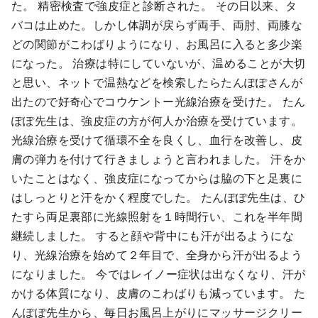
た。 精密検査で強皮症と診断された。 その日以来、タ
バコは止めた。しかし体調が戻らず両手、両肘、両膝な
どの関節がこわばりようになり、お風呂に入ると多少楽
になった。 治療は特にしていないが、温めることが大切
と思い、ネットで温熱などを検索したらたんぽぽさんが
出たので好奇心でコウケントー光線治療を受けた。 たん
ぽぽ先生は、強皮症の方が何人か治療を受けています。
光線治療を受けて循環不全を良くし、血行を改善し、皮
膚の弾力を付けて行きましょうと言われました。 汗をか
いたことはなく、強皮症になってからは脇の下と足裏に
はしっとりと汗をかく程度でした。 たんぽぽ先生は、ひ
たすら両足裏部に光線照射を１時間行い、これを半年間
継続しました。 すると顔や背中にも汗が出るようにな
り、光線治療を始めて２年目で、全身から汗が出るよう
になりました。 今ではレイノー症状は出なくなり、汗が
かける体質になり、皮膚のこわばりも減っています。 た
んぽぽ先生から、毎日お風呂上がりにマッサージクリー