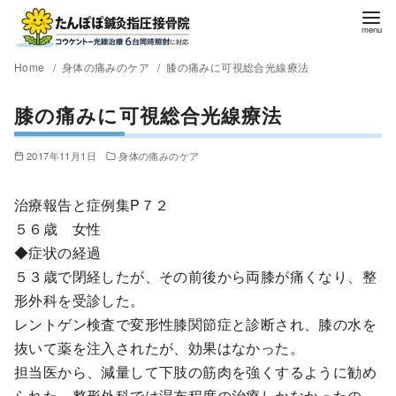
Home
身体の痛みのケア
膝の痛みに可視総合光線療法
膝の痛みに可視総合光線療法
2017年11月1日
身体の痛みのケア
治療報告と症例集P７２
５６歳 女性
◆症状の経過
５３歳で閉経したが、その前後から両膝が痛くなり、整
形外科を受診した。
レントゲン検査で変形性膝関節症と診断され、膝の水を
抜いて薬を注入されたが、効果はなかった。
担当医から、減量して下肢の筋肉を強くするように勧め
られた。整形外科では湿布程度の治療しかなかったの