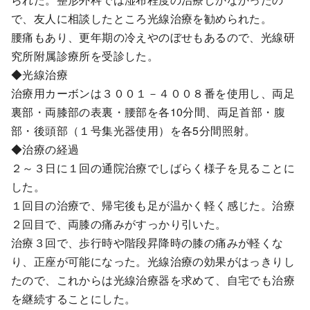
で、友人に相談したところ光線治療を勧められた。
腰痛もあり、更年期の冷えやのぼせもあるので、光線研
究所附属診療所を受診した。
◆光線治療
治療用カーボンは３００１－４００８番を使用し、両足
裏部・両膝部の表裏・腰部を各10分間、両足首部・腹
部・後頭部（１号集光器使用）を各5分間照射。
◆治療の経過
２～３日に１回の通院治療でしばらく様子を見ることに
した。
１回目の治療で、帰宅後も足が温かく軽く感じた。治療
２回目で、両膝の痛みがすっかり引いた。
治療３回で、歩行時や階段昇降時の膝の痛みが軽くな
り、正座が可能になった。光線治療の効果がはっきりし
たので、これからは光線治療器を求めて、自宅でも治療
を継続することにした。