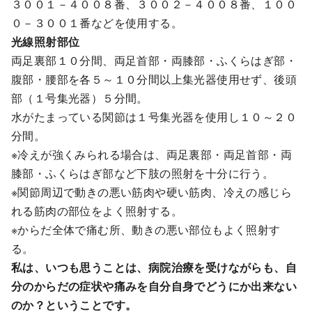
３００１－４００８番、３００２－４００８番、１００
０－３００１番などを使用する。
光線照射部位
両足裏部１０分間、両足首部・両膝部・ふくらはぎ部・
腹部・腰部を各５～１０分間以上集光器使用せず、後頭
部（１号集光器）５分間。
水がたまっている関節は１号集光器を使用し１０～２０
分間。
※冷えが強くみられる場合は、両足裏部・両足首部・両
膝部・ふくらはぎ部など下肢の照射を十分に行う。
※関節周辺で動きの悪い筋肉や硬い筋肉、冷えの感じら
れる筋肉の部位をよく照射する。
※からだ全体で痛む所、動きの悪い部位もよく照射す
る。
私は、いつも思うことは、病院治療を受けながらも、自
分のからだの症状や痛みを自分自身でどうにか出来ない
のか？ということです。