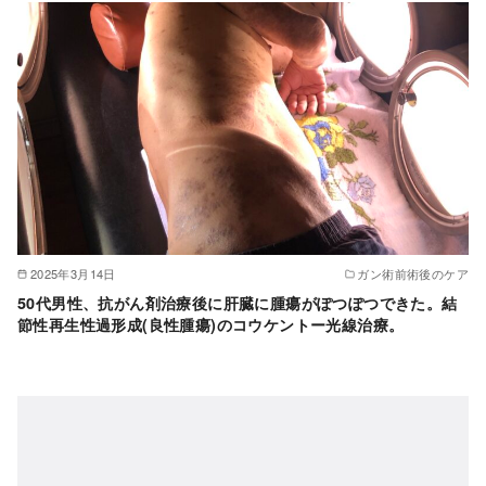
2025年3月14日
ガン術前術後のケア
50代男性、抗がん剤治療後に肝臓に腫瘍がぽつぽつできた。結
節性再生性過形成(良性腫瘍)のコウケントー光線治療。