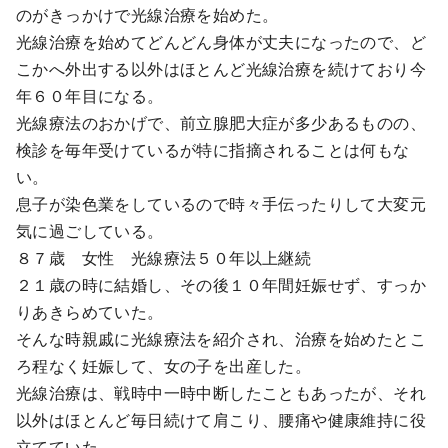
のがきっかけで光線治療を始めた。
光線治療を始めてどんどん身体が丈夫になったので、ど
こかへ外出する以外はほとんど光線治療を続けており今
年６０年目になる。
光線療法のおかげで、前立腺肥大症が多少あるものの、
検診を毎年受けているが特に指摘されることは何もな
い。
息子が染色業をしているので時々手伝ったりして大変元
気に過ごしている。
８７歳 女性 光線療法５０年以上継続
２１歳の時に結婚し、その後１０年間妊娠せず、すっか
りあきらめていた。
そんな時親戚に光線療法を紹介され、治療を始めたとこ
ろ程なく妊娠して、女の子を出産した。
光線治療は、戦時中一時中断したこともあったが、それ
以外はほとんど毎日続けて肩こり、腰痛や健康維持に役
立てていた。