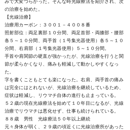
みで大変つらかった。そんな時光線療法を紹介され、次
の治療を始めた。
【光線治療】
治療用カーボン：３００１－４００８番
照射部位：両足裏部１０分間、両足首部・両膝部・腰部
各５～１０分間、両手首（１号集光器使用）各５～１０
分間、右肩部（１号集光器使用）５～１０分間。
手首や肩関節の硬直が強かったが、光線治療を行うと関
節が柔らかくなり、痛みも軽減して動かしやすくなっ
た。
字を書くこともとても楽になった。右肩、両手首の痛み
は完全にはとれないが、光線治療を継続しているため、
症状は軽減し、リウマチ自体の進行も止まっている。
５２歳の現在光線療法を始めて１０年目になるが、光線
治療でリウマチは悪化せず、仕事も続けられている。
８８歳 男性 光線療法５０年以上継続
元々身体が弱く、２９歳の頃近くに光線治療所があった