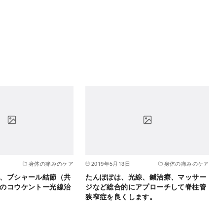
身体の痛みのケア
2019年5月13日
身体の痛みのケア
、ブシャール結節（共
たんぽぽは、光線、鍼治療、マッサー
のコウケントー光線治
ジなど総合的にアプローチして脊柱管
狭窄症を良くします。