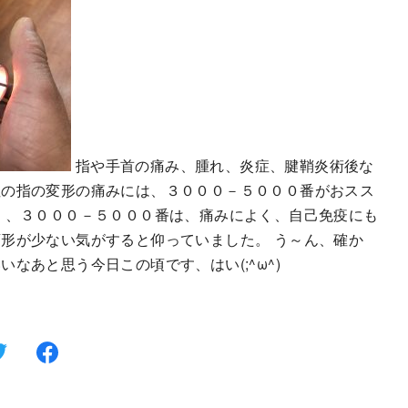
指や手首の痛み、腫れ、炎症、腱鞘炎術後な
性の指の変形の痛みには、３０００－５０００番がおスス
く、３０００－５０００番は、痛みによく、自己免疫にも
形が少ない気がすると仰っていました。 う～ん、確か
なあと思う今日この頃です、はい(;^ω^)