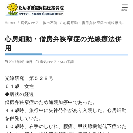
Home
病気のケア・体の不調
心房細動・僧房弁狭窄症の光線療法併用
心房細動・僧房弁狭窄症の光線療法併
用
2017年9月19日
病気のケア・体の不調
光線研究 第５２８号
６４歳 女性
◆病状の経過
僧房弁狭窄症のため通院加療中であった。
４８歳時、旅行中に失神発作があり入院した。心房細動
を併発していた。
６０歳時、右手のしびれ、腰痛、甲状腺機能低下症のた