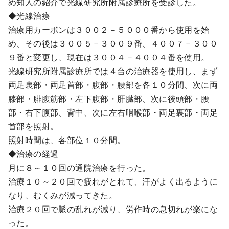
め知人の紹介で光線研究所附属診療所を受診した。
◆光線治療
治療用カーボンは３００２－５０００番から使用を始
め、その後は３００５－３００９番、４００７－３００
９番と変更し、現在は３００４－４００４番を使用。
光線研究所附属診療所では４台の治療器を使用し、まず
両足裏部・両足首部・腹部・腰部を各１０分間、次に両
膝部・腓腹筋部・左下腹部・肝臓部、次に後頭部・腰
部・右下腹部、背中、次に左右咽喉部・両足裏部・両足
首部を照射。
照射時間は、各部位１０分間。
◆治療の経過
月に８～１０回の通院治療を行った。
治療１０～２０回で疲れがとれて、汗がよく出るように
なり、むくみが減ってきた。
治療２０回で脈の乱れが減り、労作時の息切れが楽にな
った。