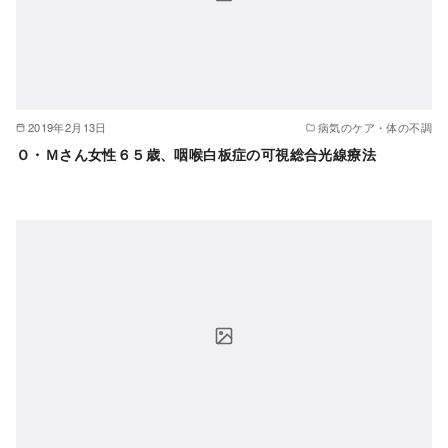
2019年2月13日
病気のケア・体の不調
Ｏ・Ｍさん女性６５歳、咽喉白板症の可視総合光線療法