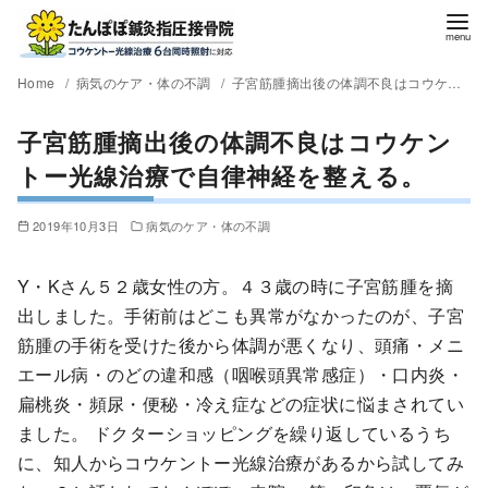
Home
病気のケア・体の不調
子宮筋腫摘出後の体調不良はコウケントー光線治療で自律神経を整える。
子宮筋腫摘出後の体調不良はコウケン
トー光線治療で自律神経を整える。
2019年10月3日
病気のケア・体の不調
Y・Kさん５２歳女性の方。４３歳の時に子宮筋腫を摘
出しました。手術前はどこも異常がなかったのが、子宮
筋腫の手術を受けた後から体調が悪くなり、頭痛・メニ
エール病・のどの違和感（咽喉頭異常感症）・口内炎・
扁桃炎・頻尿・便秘・冷え症などの症状に悩まされてい
ました。 ドクターショッピングを繰り返しているうち
に、知人からコウケントー光線治療があるから試してみ