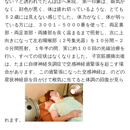
ない？と誘われてたんぽぽへ来院。 第一印象は、覇気が
なく、顔色が悪く、体は疲れ切っているような、とても
５２歳には見えない感じでした。 体力がなく、体が弱っ
ている方には、３００１－５０００番を使って、両足裏
部・両足首部・両膝部を良く温まるまで照射し、次に上
向きになって左右咽喉部（２号集光器）を１０分間～２
０分間照射。 １年半の間、実に約１００回の光線治療を
行い、すべての症状はなくなりました。 子宮筋腫摘出後
は、たまに自律神経失調症で交感神経過緊張を起こす場
合があります。 この過緊張になった交感神経は、のどの
星状神経節を目がけて根気に当てると体調の回復が見ら
れます。