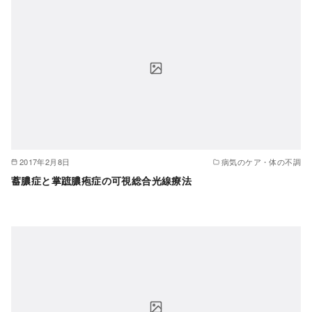
2017年2月8日
病気のケア・体の不調
蓄膿症と掌蹠膿疱症の可視総合光線療法