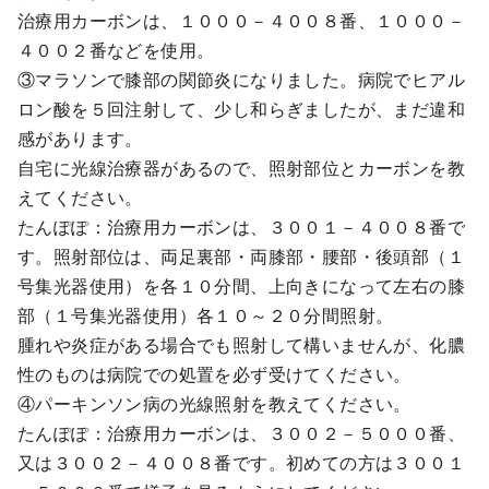
治療用カーボンは、１０００－４００８番、１０００－
４００２番などを使用。
③マラソンで膝部の関節炎になりました。病院でヒアル
ロン酸を５回注射して、少し和らぎましたが、まだ違和
感があります。
自宅に光線治療器があるので、照射部位とカーボンを教
えてください。
たんぽぽ：治療用カーボンは、３００１－４００８番で
す。照射部位は、両足裏部・両膝部・腰部・後頭部（１
号集光器使用）を各１０分間、上向きになって左右の膝
部（１号集光器使用）各１０～２０分間照射。
腫れや炎症がある場合でも照射して構いませんが、化膿
性のものは病院での処置を必ず受けてください。
④パーキンソン病の光線照射を教えてください。
たんぽぽ：治療用カーボンは、３００２－５０００番、
又は３００２－４００８番です。初めての方は３００１