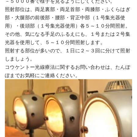
－５０００番で様子を見るようにしてください。
照射部位は、両足裏部・両足首部・両膝部・ふくらはぎ
部・大腿部の前後部・腰部・背正中部（１号集光器使
用）・後頭部（１号集光器使用）各５～１０分間照射。
その他、気になる手足のふるえにも、１号または２号集
光器を使用して、５～１０分間照射します。
照射する部位が多いので、１日に２～３回に分けて照射
しましょう。
コウケントー光線療法に関するお問い合わせは、たんぽ
ぽまでお気軽にご連絡ください。