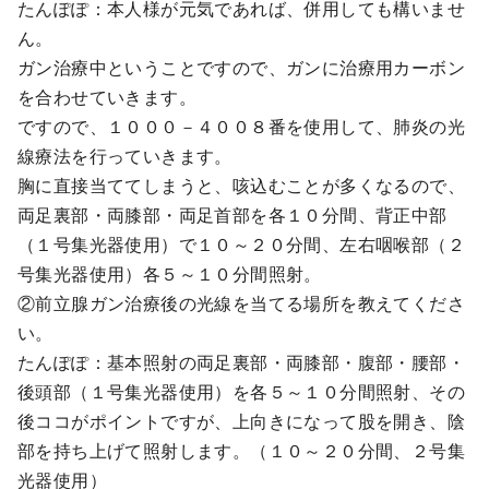
たんぽぽ：本人様が元気であれば、併用しても構いませ
ん。
ガン治療中ということですので、ガンに治療用カーボン
を合わせていきます。
ですので、１０００－４００８番を使用して、肺炎の光
線療法を行っていきます。
胸に直接当ててしまうと、咳込むことが多くなるので、
両足裏部・両膝部・両足首部を各１０分間、背正中部
（１号集光器使用）で１０～２０分間、左右咽喉部（２
号集光器使用）各５～１０分間照射。
②前立腺ガン治療後の光線を当てる場所を教えてくださ
い。
たんぽぽ：基本照射の両足裏部・両膝部・腹部・腰部・
後頭部（１号集光器使用）を各５～１０分間照射、その
後ココがポイントですが、上向きになって股を開き、陰
部を持ち上げて照射します。（１０～２０分間、２号集
光器使用）