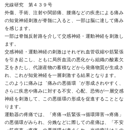
光線研究 第４３９号
外傷、手術、注射や関節痛、腰痛などの疾患による痛み
の知覚神経刺激が脊髄に入ると、一部は脳に達して痛み
を感じます。
一部は脊髄反射路を介して交感神経・運動神経を刺激し
ます。
交感神経・運動神経の刺激はそれぞれ血管収縮や筋緊張
を引き起こし、ともに局所血流の悪化から組織の酸素欠
乏をきたし、代謝産物の蓄積などから発痛物質が生成さ
れ、これが知覚神経を一層刺激する結果となります。
このように痛みは゛痛みの悪循環゛が形成されやすく、
さらに疾患や痛みに対する不安、心配、恐怖が一層交感
神経を刺激して、この悪循環の形成を促進することとな
ります。
運動器の疼痛では、「疼痛→筋緊張→循環障害→疼痛」
の悪循環がみられ、分娩などに際しての産痛は、「不安
→筋痙直→疼痛」の悪循環が考えられ、光線療法はこの