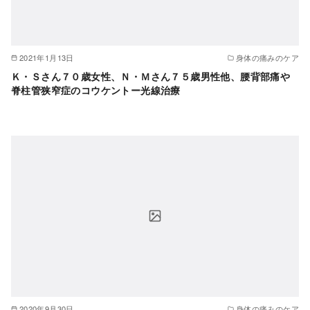
2021年1月13日
身体の痛みのケア
Ｋ・Ｓさん７０歳女性、Ｎ・Ｍさん７５歳男性他、腰背部痛や
脊柱管狭窄症のコウケントー光線治療
2020年9月30日
身体の痛みのケア