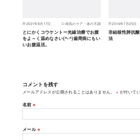
2021年8月17日
病気のケア・体の不調
2016年7月25日
とにかくコウケントー光線治療でお腹
非結核性肺抗酸
をよ～く温めなさい(^-^)歯周病にもい
法
いお腹温活。
コメントを残す
メールアドレスが公開されることはありません。
※
が付いてい
名前
※
メール
※