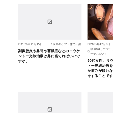
2020年11月15日
病気のケア・体の不調
2025年12月8日
膠原病(リウマチ
副鼻腔炎や鼻茸や蓄膿症などのコウケ
ーデスなど)
ントー光線治療は鼻に当てればいいで
50代女性、リ
すか。
トー光線治療を
か痛みが取れな
をすることです