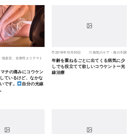
2018年10月30日
病気のケア・体の不調
、強皮症、全身性エリテマト
年齢を重ねるごとに出てくる病気に少
しでも役立てて欲しいコウケントー光
ウマチの痛みにコウケン
線治療
しているけど、なかな
いです。
自分の光線
。