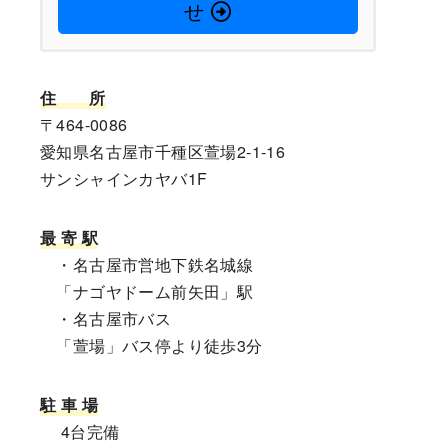
せ
住
所
〒464-0086
愛知県名古屋市千種区萱場2-1-16
サンシャインカヤバ1F
最 寄 駅
・名古屋市営地下鉄名城線
「ナゴヤドーム前矢田」駅
・名古屋市バス
「萱場」バス停より徒歩3分
駐 車 場
4台完備