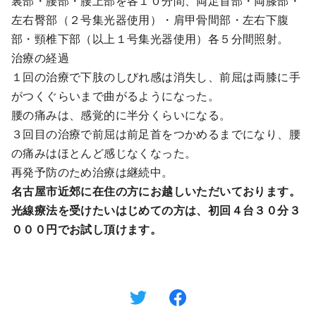
裏部・腰部・腰上部を各１０分間、両足首部・両膝部・
左右臀部（２号集光器使用）・肩甲骨間部・左右下腹
部・頸椎下部（以上１号集光器使用）各５分間照射。
治療の経過
１回の治療で下肢のしびれ感は消失し、前屈は両膝に手
がつくぐらいまで曲がるようになった。
腰の痛みは、感覚的に半分くらいになる。
３回目の治療で前屈は前足首をつかめるまでになり、腰
の痛みはほとんど感じなくなった。
再発予防のため治療は継続中。
名古屋市近郊に在住の方にお越しいただいております。
光線療法を受けたいはじめての方は、初回４台３０分３
０００円でお試し頂けます。