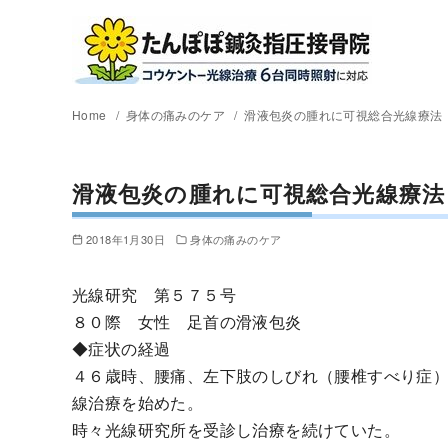
Home
身体の痛みのケア
滑液包炎の腫れに可視総合光線療法
滑液包炎の腫れに可視総合光線療法
2018年1月30日
身体の痛みのケア
光線研究 第５７５号
８０際 女性 足首の滑液包炎
◆症状の経過
４６歳時、腰痛、左下肢のしびれ（腰椎すべり症
線治療を始めた。
時々光線研究所を受診し治療を続けていた。