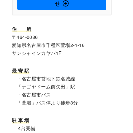
せ
住
所
〒464-0086
愛知県名古屋市千種区萱場2-1-16
サンシャインカヤバ1F
最 寄 駅
・名古屋市営地下鉄名城線
「ナゴヤドーム前矢田」駅
・名古屋市バス
「萱場」バス停より徒歩3分
駐 車 場
4台完備