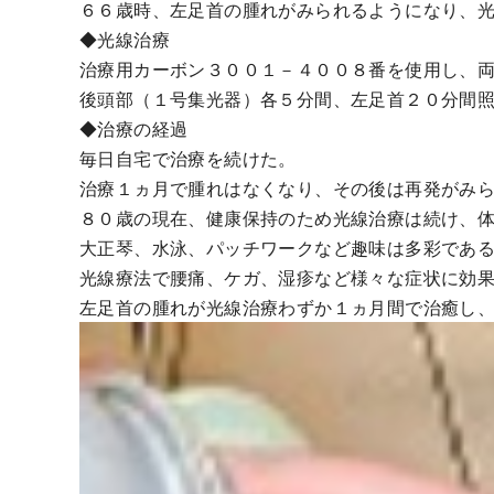
６６歳時、左足首の腫れがみられるようになり、
◆光線治療
治療用カーボン３００１－４００８番を使用し、
後頭部（１号集光器）各５分間、左足首２０分間
◆治療の経過
毎日自宅で治療を続けた。
治療１ヵ月で腫れはなくなり、その後は再発がみ
８０歳の現在、健康保持のため光線治療は続け、
大正琴、水泳、パッチワークなど趣味は多彩であ
光線療法で腰痛、ケガ、湿疹など様々な症状に効
左足首の腫れが光線治療わずか１ヵ月間で治癒し