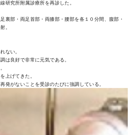
光線研究所附属診療所を再診した。
両足裏部・両足首部・両膝部・腰部を各１０分間、腹部・
照射。
られない。
体調は良好で非常に元気である。
る。
果を上げてきた。
、再発がないことを受診のたびに強調している。