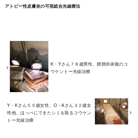
アトピー性皮膚炎の可視総合光線療法
K・Yさん７８歳男性、膀胱癌術後のコ
ウケントー光線治療
Y・Kさん５５歳女性、O・Aさん３２歳女
性他、ほっぺにできたシミを取るコウケン
トー光線治療