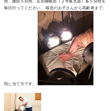
間、腰部５分間、左右咽喉部（２号集光器）各５分間を
毎日行ってください。 喘息のお子さんから高齢者まで、
同じ当て方です。