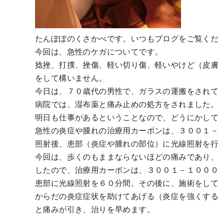
たんぽぽのくさかべです。いつもブログをご覧く
今回は、急性のケガについてです。
捻挫、打撲、挫傷、軽い切り傷、軽いやけど（皮
をして構いません。
今日は、７０歳代の男性で、ガラスの運搬をされ
病院では、湿布薬と痛み止めの処方をされました
明日も仕事があるということなので、どうにかし
急性の炎症や腫れの治療用カーボンは、３００１
照射後、患部（炎症や腫れの部位）に光線照射を
今回は、歩くのもままならないほどの痛みであり
したので、治療用カーボンは、３００１－１００
患部に光線照射を６０分間。その後に、施術をし
からだの炎症症状を助けてあげる（炎症を強くす
と痛みが引き、治りを早めます。