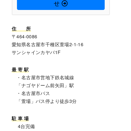
せ
住
所
〒464-0086
愛知県名古屋市千種区萱場2-1-16
サンシャインカヤバ1F
最 寄 駅
・名古屋市営地下鉄名城線
「ナゴヤドーム前矢田」駅
・名古屋市バス
「萱場」バス停より徒歩3分
駐 車 場
4台完備