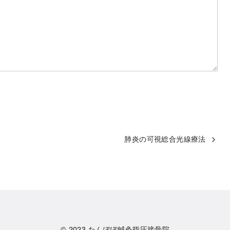
肺炎の可視総合光線療法
© 2023
たんぽぽ鍼灸指圧接骨院