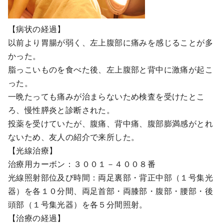
【病状の経過】
以前より胃腸が弱く、左上腹部に痛みを感じることが多
かった。
脂っこいものを食べた後、左上腹部と背中に激痛が起こ
った。
一晩たっても痛みが治まらないため検査を受けたとこ
ろ、慢性膵炎と診断された。
投薬を受けていたが、腹痛、背中痛、腹部膨満感がとれ
ないため、友人の紹介で来所した。
【光線治療】
治療用カーボン：３００１－４００８番
光線照射部位及び時間：両足裏部・背正中部（１号集光
器）を各１０分間、両足首部・両膝部・腹部・腰部・後
頭部（１号集光器）を各５分間照射。
【治療の経過】