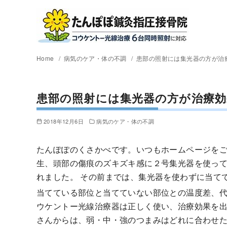
Home
病気のケア・体の不調
患部の照射には集光器の方が治
患部の照射には集光器の方が治療
2018年12月6日
病気のケア・体の不調
たんぽぽのくさかべです。いつもホームページをご
生、頭部の傷痕のズキズキ感に２号集光器を使っ
れました。 その前までは、集光器を使わずに当て
当てている部位と当てていない部位との温度差、
ウケントー光線治療器は正しく使い、治療効果を出
さんからは、弱・中・強のつまみはどれに合わせ