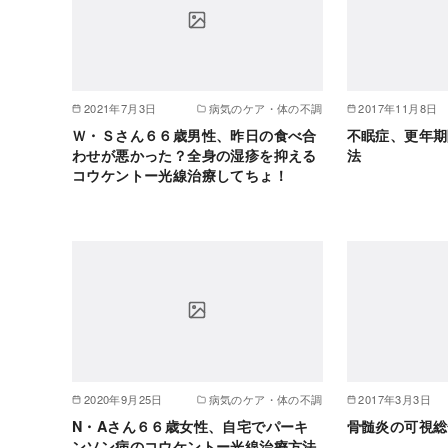
2021年7月3日
病気のケア・体の不調
2017年11月8日
Ｗ・Ｓさん６６歳男性、昨日の食べ合
不眠症、更年期
わせが悪かった？全身の湿疹を抑える
法
コウケントー光線治療してちょ！
2020年9月25日
病気のケア・体の不調
2017年3月3日
N・Aさん６６歳女性、自宅でパーキ
骨髄炎の可視総
ンソン病のコウケントー光線治療方法