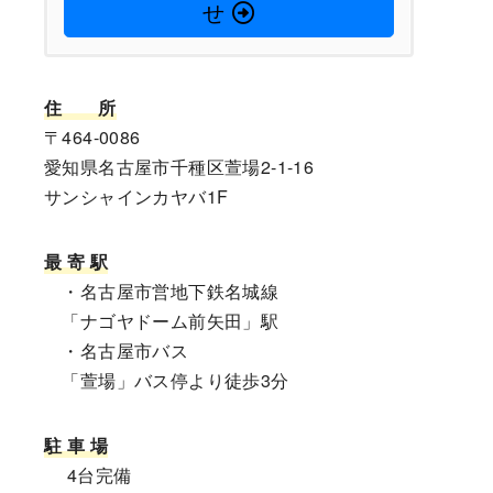
せ
住
所
〒464-0086
愛知県名古屋市千種区萱場2-1-16
サンシャインカヤバ1F
最 寄 駅
・名古屋市営地下鉄名城線
「ナゴヤドーム前矢田」駅
・名古屋市バス
「萱場」バス停より徒歩3分
駐 車 場
4台完備