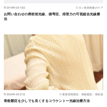
2019年5月14日
ガン術前術後のケア
お問い合わせの癌術前光線、側弯症、排泄力の可視総合光線療
法
2024年4月21日
変形性関節症・骨粗鬆症・骨疾患
骨粗鬆症を少しでも良くするコウケントー光線治療方法