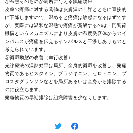
①温熱そのものが局所に与える鎮痛効果
皮膚の疼痛に対する閾値は皮膚温の上昇とともに直接的
に下降しますので、温めると疼痛は敏感になるはずです
が、実際には温和な温熱で疼痛が寛解するのは、門調節
機構というメカニズムにより皮膚の温度受容体からのイ
ンパルスが疼痛を伝えるインパルスと干渉しあうものと
考えられています。
②循環動態の改善（血行改善）
光線療法の温熱効果は局所、全身的循環を改善し、発痛
物質であるヒスタミン、ブラジキニン、セロトニン、プ
ロスタグランジンなどを局所あるいは全身から排除する
のに役立ちます。
発痛物質の早期排除は組織障害を少なくします。