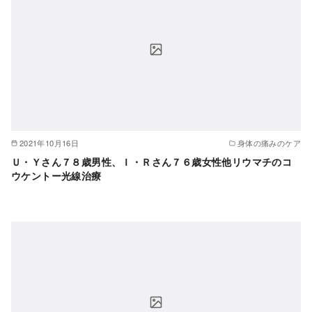
2021年10月16日
身体の痛みのケア
Ｕ・Ｙさん７８歳男性、Ｉ・Ｒさん７６歳女性他リウマチのコ
ウケントー光線治療