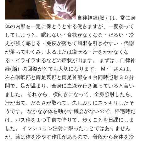
自律神経(脳）は、常に身
体の内部を一定に保とうとする働きますが、一度弱って
してしまうと、眠れない・食欲がなくなる・だるい・冷
えが強く感じる・免疫が落ちて風邪を引きやすい・代謝
が落ちてむくみ、太るまたは痩せる・汗をかかなくな
る・イライラするなどの症状が出ます。 まずは、自律神
経(脳）の回復がとても大切になります。 M・Tさんは、
左右咽喉部と両足裏部と両足首部を４台同時照射３０分
間で、足が温まり、全身に血液が行き渡っていると言い
ました。 それから、横向きになって、全身照射したら、
汗が出て、だるさが取れて、久しぶりにスッキリしたそ
うです。 なかなか体を動かす機会がないので、帰宅時だ
け、バス停を１つ手前で降りて、歩くことを日課にしま
した。 インシュリン注射に限ったことではありません
が、薬は体を冷やす作用があるので、普段から身体を冷