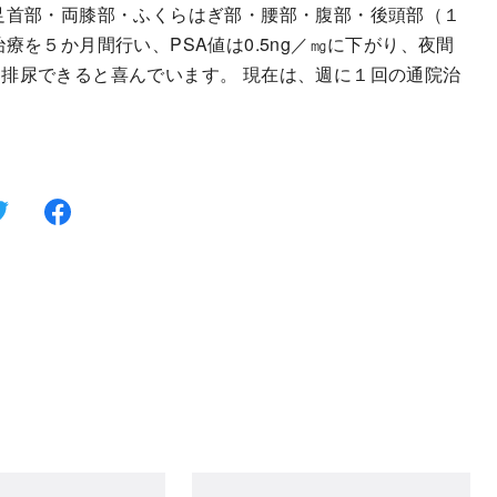
足首部・両膝部・ふくらはぎ部・腰部・腹部・後頭部（１
療を５か月間行い、PSA値は0.5ng／㎎に下がり、夜間
排尿できると喜んでいます。 現在は、週に１回の通院治