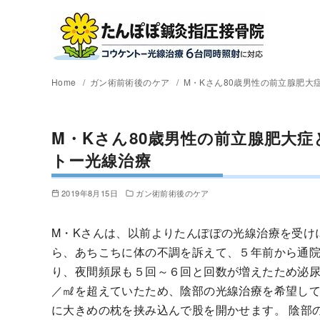
Home
ガン術前術後のケア
M・Kさん80歳男性の前立腺肥大
M・Kさん80歳男性の前立腺肥大症
トー光線治療
2019年8月15日
ガン術前術後のケア
M・Kさんは、以前よりたんぽぽの光線治療を受け
ら、あちこちに体の不調を訴えて、５年前から通院
り、夜間頻尿も５回～６回と回数が増えたため泌尿器
／㎖を超えていたため、陰部の光線治療を希望して
に大きめの枕を挟み込んで股を開かせます。 陰部