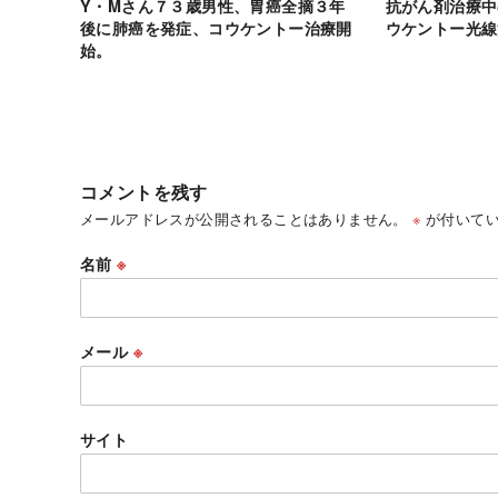
Y・Mさん７３歳男性、胃癌全摘３年
抗がん剤治療中
後に肺癌を発症、コウケントー治療開
ウケントー光線
始。
コメントを残す
メールアドレスが公開されることはありません。
※
が付いてい
名前
※
メール
※
サイト