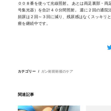
００８番を使って光線照射。 あとは両足裏部・両
号集光器）を合計４０分間照射。 週に２回の通院治
頻尿は２回～３回に減り、残尿感はなくスッキリと
療を継続中です。
ガン術前術後のケア
カテゴリー
関連記事