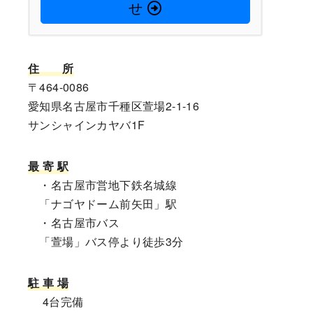
せ
住
所
〒464-0086
愛知県名古屋市千種区萱場2-1-16
サンシャインカヤバ1F
最 寄 駅
・名古屋市営地下鉄名城線
「ナゴヤドーム前矢田」駅
・名古屋市バス
「萱場」バス停より徒歩3分
駐 車 場
4台完備