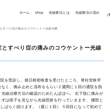
ホーム
shop
光線療法とは
光線療法の流れ
（
症とすべり症の痛みのコウケントー光線治療
症とすべり症の痛みのコウケントー光線
病院を受診し、後日精密検査を受けたところ、脊柱管狭窄
はなく、痛み止めと湿布をもらい２週間に１回の通院を指
、光線治療方法の確認のためたんぽぽへ。 右下肢に痛みが
まずは様子を見ながら光線照射を行っていきます。 腰部と
しばらく続けます。（週に１回） ５回目になって初めて