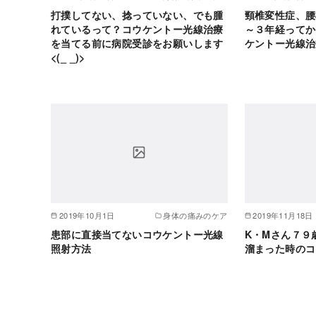
打撲してない、捻っていない、でも腫
頸椎変性症、腰
れているって？コウケントー光線治療
～３年経ってか
を当てる前に病院受診をお願いします
ケントー光線治
<(_ _)>
2019年10月1日
身体の痛みのケア
2019年11月18日
患部に直接当てないコウケントー光線
K・Mさん７９
照射方法
溜まった時のコ