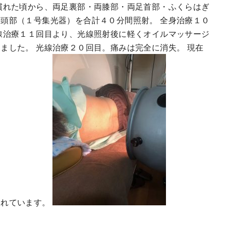
慣れた頃から、両足裏部・両膝部・両足首部・ふくらはぎ
頭部（１号集光器）を合計４０分間照射。 全身治療１０
線治療１１回目より、光線照射後に軽くオイルマッサージ
ました。 光線治療２０回目。痛みは完全に消失。 現在
されています。