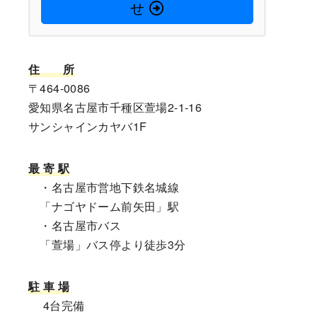
せ
住
所
〒464-0086
愛知県名古屋市千種区萱場2-1-16
サンシャインカヤバ1F
最 寄 駅
・名古屋市営地下鉄名城線
「ナゴヤドーム前矢田」駅
・名古屋市バス
「萱場」バス停より徒歩3分
駐 車 場
4台完備