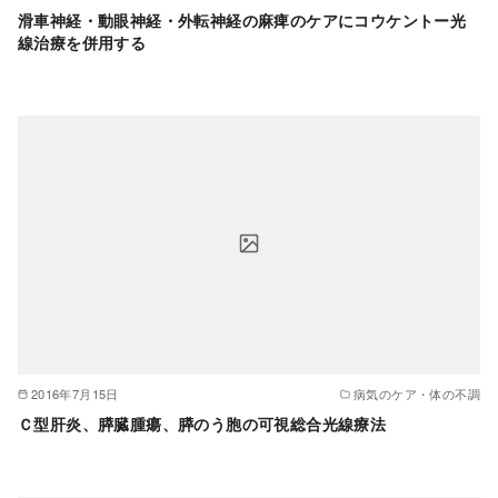
滑車神経・動眼神経・外転神経の麻痺のケアにコウケントー光
線治療を併用する
2016年7月15日
病気のケア・体の不調
Ｃ型肝炎、膵臓腫瘍、膵のう胞の可視総合光線療法