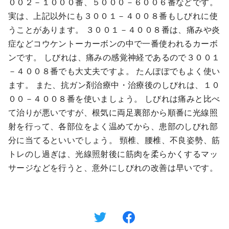
００２－１０００番、５０００－６００６番などです。
実は、上記以外にも３００１－４００８番もしびれに使
うことがあります。 ３００１－４００８番は、痛みや炎
症などコウケントーカーボンの中で一番使われるカーボ
ンです。 しびれは、痛みの感覚神経であるので３００１
－４００８番でも大丈夫ですよ。 たんぽぽでもよく使い
ます。 また、抗ガン剤治療中・治療後のしびれは、１０
００－４００８番を使いましょう。 しびれは痛みと比べ
て治りが悪いですが、根気に両足裏部から順番に光線照
射を行って、各部位をよく温めてから、患部のしびれ部
分に当てるといいでしょう。 頸椎、腰椎、不良姿勢、筋
トレのし過ぎは、光線照射後に筋肉を柔らかくするマッ
サージなどを行うと、意外にしびれの改善は早いです。