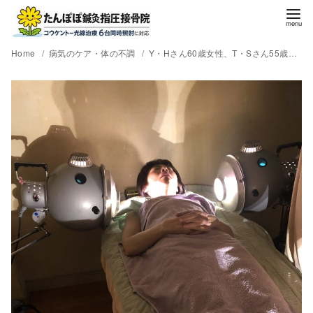
Home
病気のケア・体の不調
Y・Hさん60歳女性、T・Sさん55歳女性、K・Oさん66歳男性他多数、コレステロール高めのコウケントー光線照射部位。