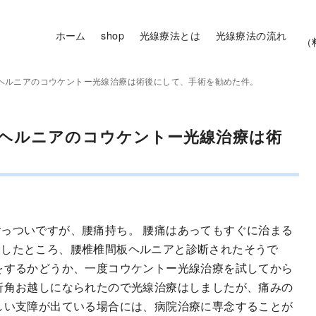
ホーム
shop
光線療法とは
光線療法の流れ
（
ヘルニアのコウケントー光線治療は術後にして、手術を勧めた件。
板ヘルニアのコウケントー光線治療は術
っついですが、腰痛持ち。 腰痛はあってもすぐに治まる
診したところ、腰椎椎間板ヘルニアと診断されたそうで
をするかどうか、一度コウケントー光線治療を試してから
折角お越しになられたので光線治療はしましたが、痛みの
しい支障が出ている場合には、病院治療に専念することが