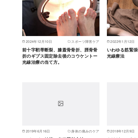
2024年12月10日
スポーツ障害ケア
2022年1月12日
前十字靭帯断裂、膝蓋骨骨折、脛骨骨
いわゆる筋緊張
折のギプス固定除去後のコウケントー
光線療法
光線治療の当て方。
2019年6月16日
身体の痛みのケア
2018年12月9日