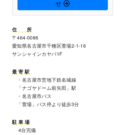
せ
住
所
〒464-0086
愛知県名古屋市千種区萱場2-1-16
サンシャインカヤバ1F
最 寄 駅
・名古屋市営地下鉄名城線
「ナゴヤドーム前矢田」駅
・名古屋市バス
「萱場」バス停より徒歩3分
駐 車 場
4台完備