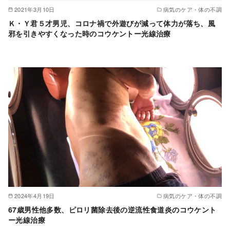
2021年3月10日
病気のケア・体の不調
Ｋ・Ｙ君５才男児、コロナ禍で外遊びが減って体力が落ち、風
邪を引きやすくなった時のコウケントー光線治療
2024年4月19日
病気のケア・体の不調
67歳男性他多数、ピロリ菌除去後の逆流性食道炎のコウケント
ー光線治療