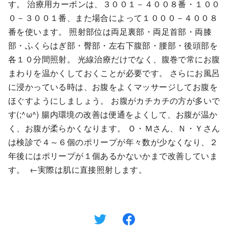
す。 治療用カーボンは、３００１－４００８番・１００
０－３００１番、また場合によって１０００－４００８
番を使います。 照射部位は両足裏部・両足首部・両膝
部・ふくらはぎ部・臀部・左右下腹部・腰部・後頭部を
各１０分間照射。 光線治療だけでなく、腹巻で常にお腹
まわりを温かくしておくことが必要です。 さらにお風呂
に浸かっている時は、お腹をよくマッサージしてお腹を
ほぐすようにしましょう。 お腹がカチカチの方が多いで
す(;^ω^) 腸内環境の改善は便通をよくして、お腹が温か
く、お腹が柔らかくなります。 Ｏ・Ｍさん、Ｎ・Ｙさん
は検診で４～６個のポリープが年々数が少なくなり、２
年後にはポリープが１個あるかないかまで改善していま
す。
←実際は肌に直接照射します。