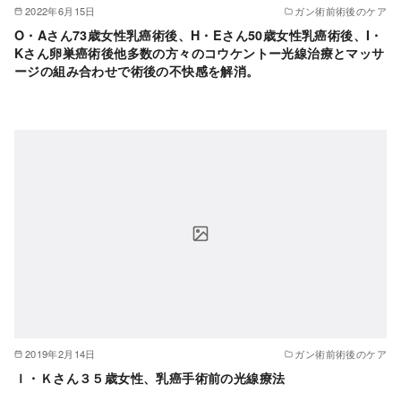
2022年6月15日
ガン術前術後のケア
O・Aさん73歳女性乳癌術後、H・Eさん50歳女性乳癌術後、I・
Kさん卵巣癌術後他多数の方々のコウケントー光線治療とマッサ
ージの組み合わせで術後の不快感を解消。
2019年2月14日
ガン術前術後のケア
Ｉ・Ｋさん３５歳女性、乳癌手術前の光線療法