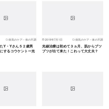
病気のケア・体の不調
2019年7月1日
病気のケア・体の不調
たY・Yさん５２歳男
光線治療は初めて３ヵ月、肌からブツ
にするコウケントー光
ブツが出て来た！これって大丈夫？