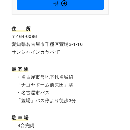
せ
住
所
〒464-0086
愛知県名古屋市千種区萱場2-1-16
サンシャインカヤバ1F
最 寄 駅
・名古屋市営地下鉄名城線
「ナゴヤドーム前矢田」駅
・名古屋市バス
「萱場」バス停より徒歩3分
駐 車 場
4台完備