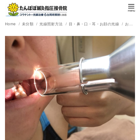
Home
未分類
光線照射方法
目・鼻・口・耳・お顔の光線
お口の中のケアにコウケントー光線治療