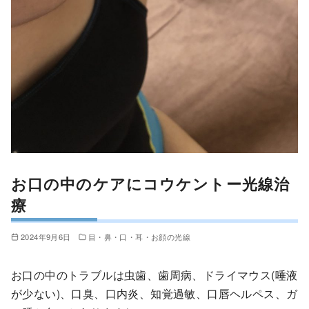
お口の中のケアにコウケントー光線治
療
2024年9月6日
目・鼻・口・耳・お顔の光線
お口の中のトラブルは虫歯、歯周病、ドライマウス(唾液
が少ない)、口臭、口内炎、知覚過敏、口唇ヘルペス、ガ